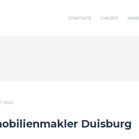
STARTSEITE
FREIZEIT
ARBEI
, 2020
bilienmakler Duisburg