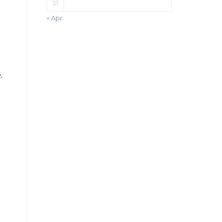
31
« Apr.
.