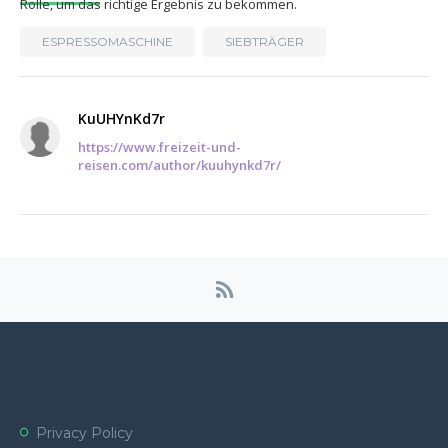
Rolle, um das richtige Ergebnis zu bekommen.
ESPRESSOMASCHINE
SIEBTRÄGER
KuUHYnKd7r
https://www.freizeit-und-
reisen.com/author/kuuhynkd7r/
Privacy Policy