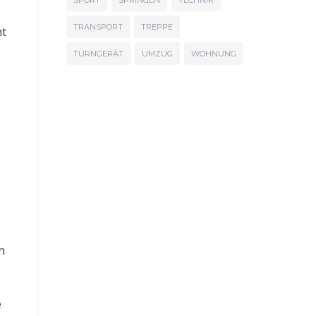
SPORT
SPRINGEN
TECHNIK
TRANSPORT
TREPPE
ht
TURNGERÄT
UMZUG
WOHNUNG
h
e