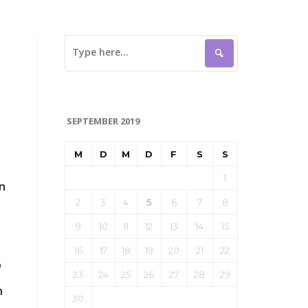
SEPTEMBER 2019
M
D
M
D
F
S
S
1
n
2
3
4
5
6
7
8
9
10
11
12
13
14
15
16
17
18
19
20
21
22
o
23
24
25
26
27
28
29
h
30